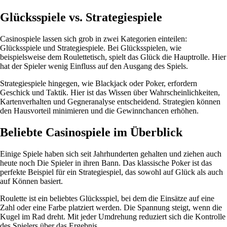
Glücksspiele vs. Strategiespiele
Casinospiele lassen sich grob in zwei Kategorien einteilen:
Glücksspiele und Strategiespiele. Bei Glücksspielen, wie
beispielsweise dem Roulettetisch, spielt das Glück die Hauptrolle. Hier
hat der Spieler wenig Einfluss auf den Ausgang des Spiels.
Strategiespiele hingegen, wie Blackjack oder Poker, erfordern
Geschick und Taktik. Hier ist das Wissen über Wahrscheinlichkeiten,
Kartenverhalten und Gegneranalyse entscheidend. Strategien können
den Hausvorteil minimieren und die Gewinnchancen erhöhen.
Beliebte Casinospiele im Überblick
Einige Spiele haben sich seit Jahrhunderten gehalten und ziehen auch
heute noch Die Spieler in ihren Bann. Das klassische Poker ist das
perfekte Beispiel für ein Strategiespiel, das sowohl auf Glück als auch
auf Können basiert.
Roulette ist ein beliebtes Glücksspiel, bei dem die Einsätze auf eine
Zahl oder eine Farbe platziert werden. Die Spannung steigt, wenn die
Kugel im Rad dreht. Mit jeder Umdrehung reduziert sich die Kontrolle
des Spielers über das Ergebnis.