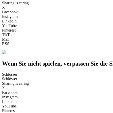
Sharing is caring
X
Facebook
Instagram
LinkedIn
YouTube
Pinterest
TikTok
Mail
RSS
Wenn Sie nicht spielen, verpassen Sie die
Schlösser
Schlösser
Sharing is caring
X
Facebook
Instagram
LinkedIn
YouTube
Pinterest