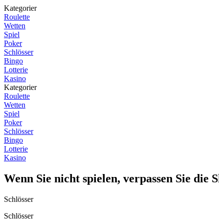
Kategorier
Roulette
Wetten
Spiel
Poker
Schlösser
Bingo
Lotterie
Kasino
Kategorier
Roulette
Wetten
Spiel
Poker
Schlösser
Bingo
Lotterie
Kasino
Wenn Sie nicht spielen, verpassen Sie die
Schlösser
Schlösser