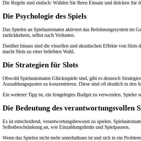
Die Regeln sind einfach: Wählen Sie Ihren Einsatz und drücken Sie 
Die Psychologie des Spiels
Das Spielen an Spielautomaten aktiviert das Belohnungssystem im Ge
zurückkehren, selbst nach Verlusten.
Darüber hinaus sind die visuellen und akustischen Effekte von Slots 
macht Slots zu einer beliebten Wahl.
Die Strategien für Slots
Obwohl Spielautomaten Glücksspiele sind, gibt es dennoch Strategien
Auszahlungsquoten zu konzentrieren. Diese sind oft deutlich in den 
Ein weiterer Tipp ist, ein festgelegtes Budget zu verwenden. Spieler
Die Bedeutung des verantwortungsvollen S
Es ist entscheidend, verantwortungsbewusst zu spielen. Spielautomate
Selbstbeschränkung an, wie Einzahlungslimits und Spielpausen.
Wenn das Spielen nicht mehr unterhaltsam ist und sich in ein Problem 