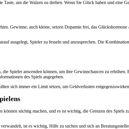
die Taste, um die Walzen zu drehen. Wenn Sie Glück haben und eine G
hirn. Gewinne, auch kleine, setzen Dopamin frei, das Glückshormone au
darauf ausgelegt, Spieler zu fesseln und anzusprechen. Die Kombinatio
, die Spieler anwenden können, um ihre Gewinnchancen zu erhöhen. Ein
Informationen des Spiels angegeben.
 sollten sich immer ein Limit setzen, um Geldverlusten entgegenzuwirke
pielens
n können süchtig machen, und es ist wichtig, die Grenzen des Spiels z
verwandelt, ist es wichtig, Hilfe zu suchen und sich an Beratungsstellen