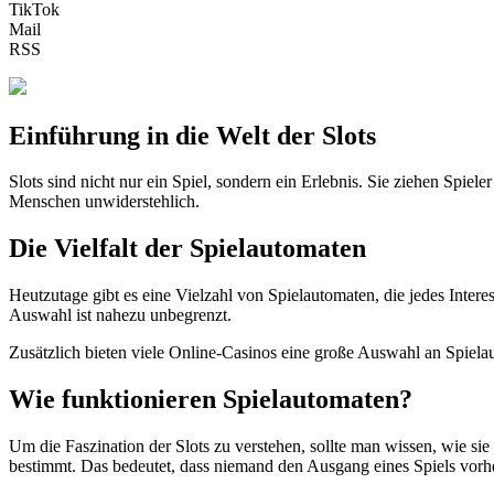
TikTok
Mail
RSS
Einführung in die Welt der Slots
Slots sind nicht nur ein Spiel, sondern ein Erlebnis. Sie ziehen Spie
Menschen unwiderstehlich.
Die Vielfalt der Spielautomaten
Heutzutage gibt es eine Vielzahl von Spielautomaten, die jedes Inte
Auswahl ist nahezu unbegrenzt.
Zusätzlich bieten viele Online-Casinos eine große Auswahl an Spielau
Wie funktionieren Spielautomaten?
Um die Faszination der Slots zu verstehen, sollte man wissen, wie s
bestimmt. Das bedeutet, dass niemand den Ausgang eines Spiels vorh