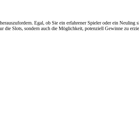
herauszufordern. Egal, ob Sie ein erfahrener Spieler oder ein Neuling
ur die Slots, sondern auch die Möglichkeit, potenziell Gewinne zu erzie