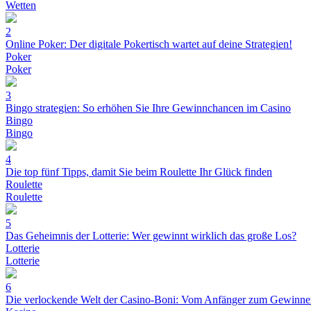
Wetten
2
Online Poker: Der digitale Pokertisch wartet auf deine Strategien!
Poker
Poker
3
Bingo strategien: So erhöhen Sie Ihre Gewinnchancen im Casino
Bingo
Bingo
4
Die top fünf Tipps, damit Sie beim Roulette Ihr Glück finden
Roulette
Roulette
5
Das Geheimnis der Lotterie: Wer gewinnt wirklich das große Los?
Lotterie
Lotterie
6
Die verlockende Welt der Casino-Boni: Vom Anfänger zum Gewinne