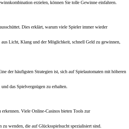
ewinnkombination erzielen, können Sie tolle Gewinne einfahren.
sschüttet. Dies erklärt, warum viele Spieler immer wieder
n aus Licht, Klang und der Möglichkeit, schnell Geld zu gewinnen,
e der häufigsten Strategien ist, sich auf Spielautomaten mit höheren
n und das Spielvergnügen zu erhalten.
u erkennen. Viele Online-Casinos bieten Tools zur
 zu wenden, die auf Glücksspielsucht spezialisiert sind.