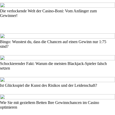
Die verlockende Welt der Casino-Boni: Vom Anfänger zum
Gewinner!
Bingo: Wusstest du, dass die Chancen auf einen Gewinn nur 1:75
sind?
Schockierender Fakt: Warum die meisten Blackjack-Spieler falsch
setzen
Ist Glücksspiel die Kunst des Risikos und der Leidenschaft?
Wie Sie mit gezieltem Betten Ihre Gewinnchancen im Casino
optimieren