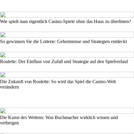
Wie spielt man eigentlich Casino-Spiele ohne das Haus zu überlisten?
So gewinnen Sie die Lotterie: Geheimnisse und Strategien entdeckt
Roulette: Der Einfluss von Zufall und Strategie auf den Spielverlauf
Die Zukunft von Roulette: So wird das Spiel die Casino-Welt
verändern
Die Kunst des Wettens: Was Buchmacher wirklich wissen und
verbergen