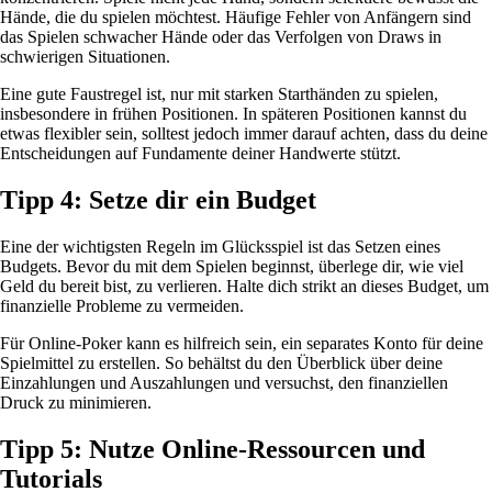
Hände, die du spielen möchtest. Häufige Fehler von Anfängern sind
das Spielen schwacher Hände oder das Verfolgen von Draws in
schwierigen Situationen.
Eine gute Faustregel ist, nur mit starken Starthänden zu spielen,
insbesondere in frühen Positionen. In späteren Positionen kannst du
etwas flexibler sein, solltest jedoch immer darauf achten, dass du deine
Entscheidungen auf Fundamente deiner Handwerte stützt.
Tipp 4: Setze dir ein Budget
Eine der wichtigsten Regeln im Glücksspiel ist das Setzen eines
Budgets. Bevor du mit dem Spielen beginnst, überlege dir, wie viel
Geld du bereit bist, zu verlieren. Halte dich strikt an dieses Budget, um
finanzielle Probleme zu vermeiden.
Für Online-Poker kann es hilfreich sein, ein separates Konto für deine
Spielmittel zu erstellen. So behältst du den Überblick über deine
Einzahlungen und Auszahlungen und versuchst, den finanziellen
Druck zu minimieren.
Tipp 5: Nutze Online-Ressourcen und
Tutorials