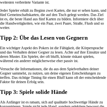
weitesten verbreitete Variante ist.
Jeder Spieler erhält zu Beginn zwei Karten, die nur er sehen kann, und
fünf Gemeinschaftskarten, die auf den Tisch gelegt werden. Das Ziel
ist es, die beste Hand aus fünf Karten zu bilden. Informiere dich über
die Handwertigkeiten, wie ein Paar, zwei Paare, Straße, Flush und so
weiter.
Tipp 2: Übe das Lesen von Gegnern
Ein wichtiger Aspekt des Pokers ist die Fähigkeit, die Körpersprache
und das Verhalten deiner Gegner zu lesen. Achte auf ihre Einsätze und
deren Muster. Ein Spieler, der oft blufft, könnte riskant spielen,
während ein anderer möglicherweise eher passiv ist.
Versuche die Informationen, die du aus dem Spielverhalten deiner
Gegner sammelst, zu nutzen, um deine eigenen Entscheidungen zu
treffen. Das richtige Timing für einen Bluff kann oft der entscheidende
Faktor für deinen Erfolg sein.
Tipp 3: Spiele solide Hände
Als Anfänger ist es ratsam, sich auf qualitativ hochwertige Hände zu
konzentrieren. Spiele nicht jede Hand, sondern selektiere bewusst die