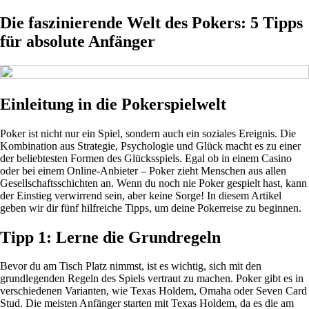
Die faszinierende Welt des Pokers: 5 Tipps
für absolute Anfänger
Einleitung in die Pokerspielwelt
Poker ist nicht nur ein Spiel, sondern auch ein soziales Ereignis. Die
Kombination aus Strategie, Psychologie und Glück macht es zu einer
der beliebtesten Formen des Glücksspiels. Egal ob in einem Casino
oder bei einem Online-Anbieter – Poker zieht Menschen aus allen
Gesellschaftsschichten an. Wenn du noch nie Poker gespielt hast, kann
der Einstieg verwirrend sein, aber keine Sorge! In diesem Artikel
geben wir dir fünf hilfreiche Tipps, um deine Pokerreise zu beginnen.
Tipp 1: Lerne die Grundregeln
Bevor du am Tisch Platz nimmst, ist es wichtig, sich mit den
grundlegenden Regeln des Spiels vertraut zu machen. Poker gibt es in
verschiedenen Varianten, wie Texas Holdem, Omaha oder Seven Card
Stud. Die meisten Anfänger starten mit Texas Holdem, da es die am