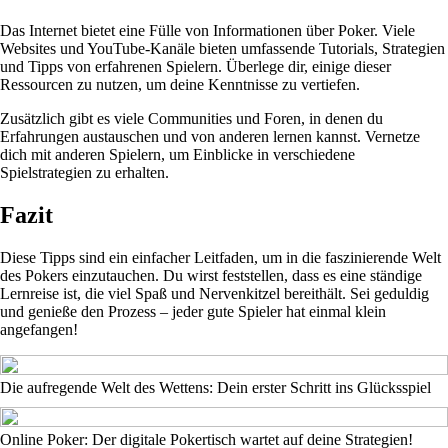
Das Internet bietet eine Fülle von Informationen über Poker. Viele
Websites und YouTube-Kanäle bieten umfassende Tutorials, Strategien
und Tipps von erfahrenen Spielern. Überlege dir, einige dieser
Ressourcen zu nutzen, um deine Kenntnisse zu vertiefen.
Zusätzlich gibt es viele Communities und Foren, in denen du
Erfahrungen austauschen und von anderen lernen kannst. Vernetze
dich mit anderen Spielern, um Einblicke in verschiedene
Spielstrategien zu erhalten.
Fazit
Diese Tipps sind ein einfacher Leitfaden, um in die faszinierende Welt
des Pokers einzutauchen. Du wirst feststellen, dass es eine ständige
Lernreise ist, die viel Spaß und Nervenkitzel bereithält. Sei geduldig
und genieße den Prozess – jeder gute Spieler hat einmal klein
angefangen!
Die aufregende Welt des Wettens: Dein erster Schritt ins Glücksspiel
Online Poker: Der digitale Pokertisch wartet auf deine Strategien!