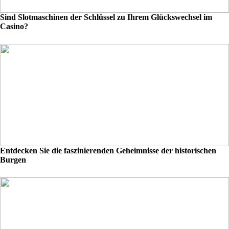
Sind Slotmaschinen der Schlüssel zu Ihrem Glückswechsel im
Casino?
Entdecken Sie die faszinierenden Geheimnisse der historischen
Burgen