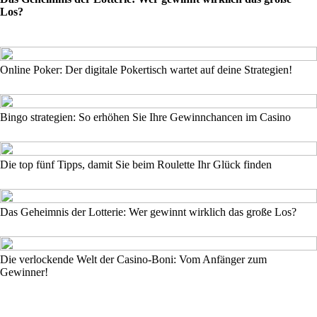
Los?
Online Poker: Der digitale Pokertisch wartet auf deine Strategien!
Bingo strategien: So erhöhen Sie Ihre Gewinnchancen im Casino
Die top fünf Tipps, damit Sie beim Roulette Ihr Glück finden
Das Geheimnis der Lotterie: Wer gewinnt wirklich das große Los?
Die verlockende Welt der Casino-Boni: Vom Anfänger zum
Gewinner!