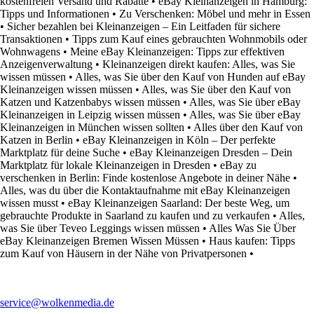
kostenfreien Versand und Rabatte
•
eBay Kleinanzeigen in Hamburg:
Tipps und Informationen
•
Zu Verschenken: Möbel und mehr in Essen
•
Sicher bezahlen bei Kleinanzeigen – Ein Leitfaden für sichere
Transaktionen
•
Tipps zum Kauf eines gebrauchten Wohnmobils oder
Wohnwagens
•
Meine eBay Kleinanzeigen: Tipps zur effektiven
Anzeigenverwaltung
•
Kleinanzeigen direkt kaufen: Alles, was Sie
wissen müssen
•
Alles, was Sie über den Kauf von Hunden auf eBay
Kleinanzeigen wissen müssen
•
Alles, was Sie über den Kauf von
Katzen und Katzenbabys wissen müssen
•
Alles, was Sie über eBay
Kleinanzeigen in Leipzig wissen müssen
•
Alles, was Sie über eBay
Kleinanzeigen in München wissen sollten
•
Alles über den Kauf von
Katzen in Berlin
•
eBay Kleinanzeigen in Köln – Der perfekte
Marktplatz für deine Suche
•
eBay Kleinanzeigen Dresden – Dein
Marktplatz für lokale Kleinanzeigen in Dresden
•
eBay zu
verschenken in Berlin: Finde kostenlose Angebote in deiner Nähe
•
Alles, was du über die Kontaktaufnahme mit eBay Kleinanzeigen
wissen musst
•
eBay Kleinanzeigen Saarland: Der beste Weg, um
gebrauchte Produkte in Saarland zu kaufen und zu verkaufen
•
Alles,
was Sie über Teveo Leggings wissen müssen
•
Alles Was Sie Über
eBay Kleinanzeigen Bremen Wissen Müssen
•
Haus kaufen: Tipps
zum Kauf von Häusern in der Nähe von Privatpersonen
•
service@wolkenmedia.de