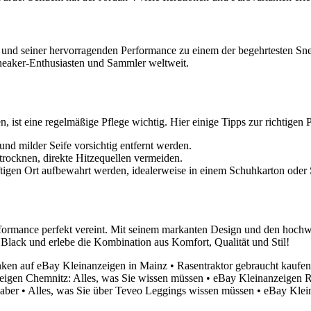
ns und seiner hervorragenden Performance zu einem der begehrtesten S
neaker-Enthusiasten und Sammler weltweit.
 ist eine regelmäßige Pflege wichtig. Hier einige Tipps zur richtigen P
d milder Seife vorsichtig entfernt werden.
trocknen, direkte Hitzequellen vermeiden.
ftigen Ort aufbewahrt werden, idealerweise in einem Schuhkarton oder
erformance perfekt vereint. Mit seinem markanten Design und den hochwe
 Black und erlebe die Kombination aus Komfort, Qualität und Stil!
ken auf eBay Kleinanzeigen in Mainz
•
Rasentraktor gebraucht kaufe
eigen Chemnitz: Alles, was Sie wissen müssen
•
eBay Kleinanzeigen 
haber
•
Alles, was Sie über Teveo Leggings wissen müssen
•
eBay Klein