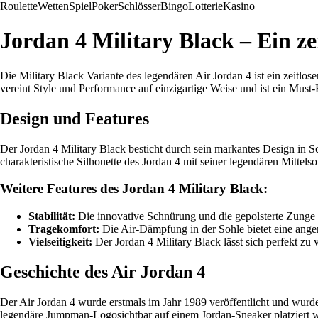
Roulette
Wetten
Spiel
Poker
Schlösser
Bingo
Lotterie
Kasino
Jordan 4 Military Black – Ein ze
Die Military Black Variante des legendären Air Jordan 4 ist ein zeitlo
vereint Style und Performance auf einzigartige Weise und ist ein Must
Design und Features
Der Jordan 4 Military Black besticht durch sein markantes Design in 
charakteristische Silhouette des Jordan 4 mit seiner legendären Mitte
Weitere Features des Jordan 4 Military Black:
Stabilität:
Die innovative Schnürung und die gepolsterte Zunge s
Tragekomfort:
Die Air-Dämpfung in der Sohle bietet eine ang
Vielseitigkeit:
Der Jordan 4 Military Black lässt sich perfekt zu
Geschichte des Air Jordan 4
Der Air Jordan 4 wurde erstmals im Jahr 1989 veröffentlicht und wurd
legendäre Jumpman-Logosichtbar auf einem Jordan-Sneaker platziert wurd