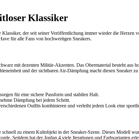
itloser Klassiker
ser Klassiker, der seit seiner Veröffentlichung immer wieder die Herze
-Have für alle Fans von hochwertigen Sneakers.
Schwarz mit dezenten Militär-Akzenten. Das Obermaterial besteht aus h
lsohleneinheit und der sichtbaren Air-Dämpfung macht diesen Sneaker zu
orgen für eine sichere Passform und stabilen Halt.
enehme Dämpfung bei jedem Schritt.
 verschiedenen Outfits kombinieren und verleiht jedem Look eine sportl
e schnell zu einem Kultobjekt in der Sneaker-Szene. Dieses Modell wur
e. Seitdem hat der Jordan 4 viele Iterationen und Farbvarianten erlebt