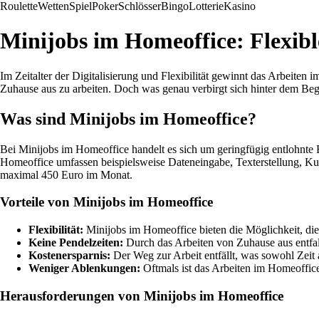
Roulette
Wetten
Spiel
Poker
Schlösser
Bingo
Lotterie
Kasino
Minijobs im Homeoffice: Flexibl
Im Zeitalter der Digitalisierung und Flexibilität gewinnt das Arbeite
Zuhause aus zu arbeiten. Doch was genau verbirgt sich hinter dem Be
Was sind Minijobs im Homeoffice?
Bei Minijobs im Homeoffice handelt es sich um geringfügig entlohnte
Homeoffice umfassen beispielsweise Dateneingabe, Texterstellung, K
maximal 450 Euro im Monat.
Vorteile von Minijobs im Homeoffice
Flexibilität:
Minijobs im Homeoffice bieten die Möglichkeit, die 
Keine Pendelzeiten:
Durch das Arbeiten von Zuhause aus entfalle
Kostenersparnis:
Der Weg zur Arbeit entfällt, was sowohl Zeit 
Weniger Ablenkungen:
Oftmals ist das Arbeiten im Homeoffic
Herausforderungen von Minijobs im Homeoffice