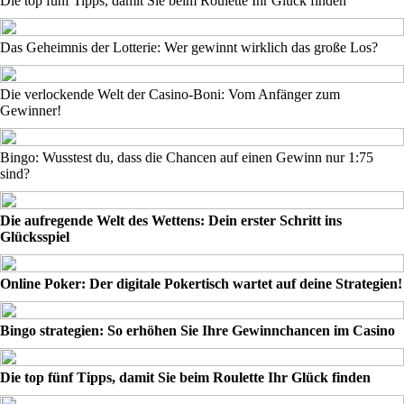
Die top fünf Tipps, damit Sie beim Roulette Ihr Glück finden
Das Geheimnis der Lotterie: Wer gewinnt wirklich das große Los?
Die verlockende Welt der Casino-Boni: Vom Anfänger zum
Gewinner!
Bingo: Wusstest du, dass die Chancen auf einen Gewinn nur 1:75
sind?
Die aufregende Welt des Wettens: Dein erster Schritt ins
Glücksspiel
Online Poker: Der digitale Pokertisch wartet auf deine Strategien!
Bingo strategien: So erhöhen Sie Ihre Gewinnchancen im Casino
Die top fünf Tipps, damit Sie beim Roulette Ihr Glück finden