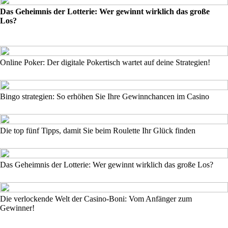
Das Geheimnis der Lotterie: Wer gewinnt wirklich das große
Los?
Online Poker: Der digitale Pokertisch wartet auf deine Strategien!
Bingo strategien: So erhöhen Sie Ihre Gewinnchancen im Casino
Die top fünf Tipps, damit Sie beim Roulette Ihr Glück finden
Das Geheimnis der Lotterie: Wer gewinnt wirklich das große Los?
Die verlockende Welt der Casino-Boni: Vom Anfänger zum
Gewinner!