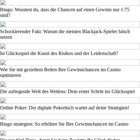
Bingo: Wusstest du, dass die Chancen auf einen Gewinn nur 1:75
sind?
Schockierender Fakt: Warum die meisten Blackjack-Spieler falsch
setzen
Ist Glücksspiel die Kunst des Risikos und der Leidenschaft?
Wie Sie mit gezieltem Betten Ihre Gewinnchancen im Casino
optimieren
Die aufregende Welt des Wettens: Dein erster Schritt ins Glücksspiel
Online Poker: Der digitale Pokertisch wartet auf deine Strategien!
Bingo strategien: So erhöhen Sie Ihre Gewinnchancen im Casino