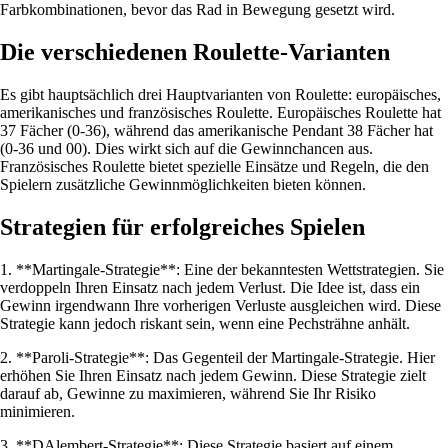
Farbkombinationen, bevor das Rad in Bewegung gesetzt wird.
Die verschiedenen Roulette-Varianten
Es gibt hauptsächlich drei Hauptvarianten von Roulette: europäisches,
amerikanisches und französisches Roulette. Europäisches Roulette hat
37 Fächer (0-36), während das amerikanische Pendant 38 Fächer hat
(0-36 und 00). Dies wirkt sich auf die Gewinnchancen aus.
Französisches Roulette bietet spezielle Einsätze und Regeln, die den
Spielern zusätzliche Gewinnmöglichkeiten bieten können.
Strategien für erfolgreiches Spielen
1. **Martingale-Strategie**: Eine der bekanntesten Wettstrategien. Sie
verdoppeln Ihren Einsatz nach jedem Verlust. Die Idee ist, dass ein
Gewinn irgendwann Ihre vorherigen Verluste ausgleichen wird. Diese
Strategie kann jedoch riskant sein, wenn eine Pechsträhne anhält.
2. **Paroli-Strategie**: Das Gegenteil der Martingale-Strategie. Hier
erhöhen Sie Ihren Einsatz nach jedem Gewinn. Diese Strategie zielt
darauf ab, Gewinne zu maximieren, während Sie Ihr Risiko
minimieren.
3. **DAlembert-Strategie**: Diese Strategie basiert auf einem